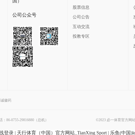
国）
股票信息
公司公众号
公司公告
互动交流
投教专区
精诚徽药
0755-29816880（总机）
©2023 必一体育官方网
线登录
|
天行体育（中国）官方网站_TianXing Sport
|
乐鱼(中国)l