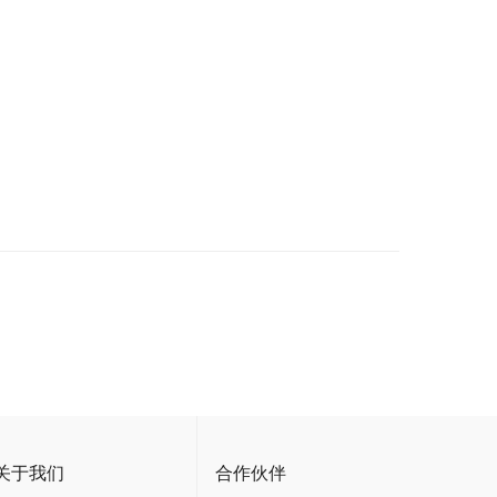
关于我们
合作伙伴