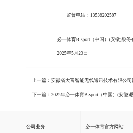
监督电话：13538202587
必一体育B-sport（中国）(安徽)股
2025年5月23日
上一篇：
安徽省大富智能无线通讯技术有限公司
下一篇：
2025年必一体育B-sport（中国）(
公司业务
必一体育官方网站