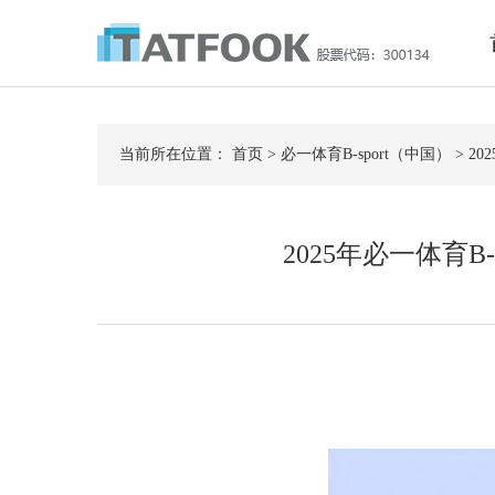
当前所在位置：
首页
>
必一体育B-sport（中国）
>
20
2025年必一体育