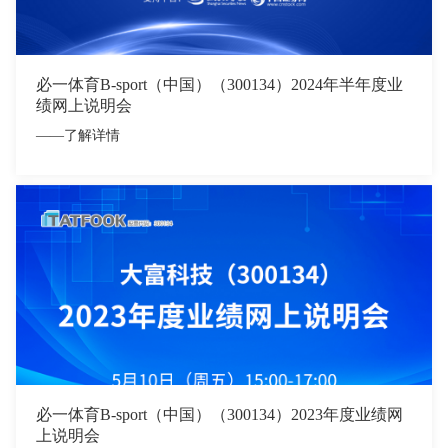
必一体育B-sport（中国）（300134）2024年半年度业
绩网上说明会
——
了解详情
必一体育B-sport（中国）（300134）2023年度业绩网
上说明会