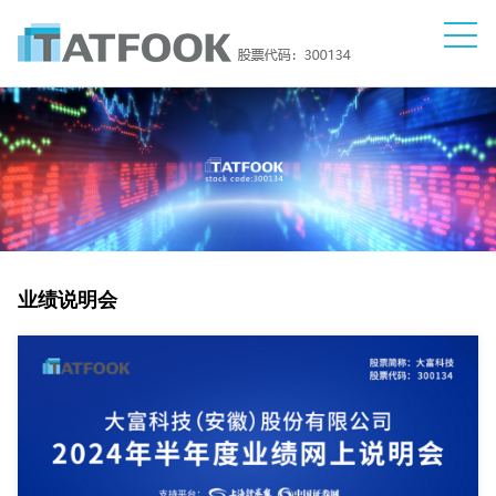
业绩说明会