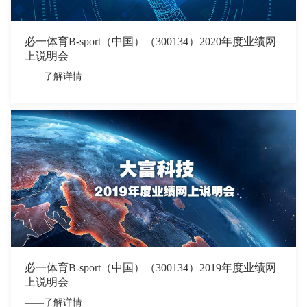
必一体育B-sport（中国）（300134）2020年度业绩网
上说明会
——
了解详情
必一体育B-sport（中国）（300134）2019年度业绩网
上说明会
——
了解详情