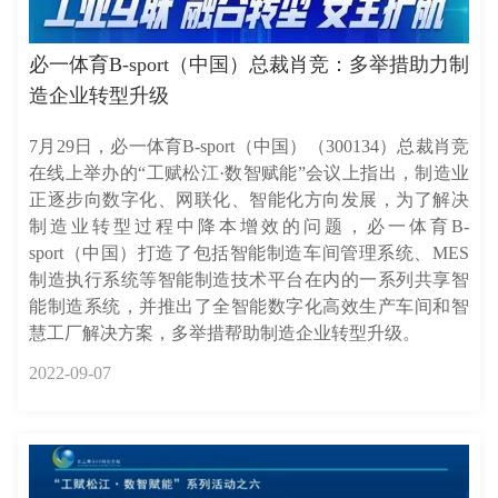
必一体育B-sport（中国）总裁肖竞：多举措助力制
造企业转型升级
7月29日，必一体育B-sport（中国）（300134）总裁肖竞
在线上举办的“工赋松江·数智赋能”会议上指出，制造业
正逐步向数字化、网联化、智能化方向发展，为了解决
制造业转型过程中降本增效的问题，必一体育B-
sport（中国）打造了包括智能制造车间管理系统、MES
制造执行系统等智能制造技术平台在内的一系列共享智
能制造系统，并推出了全智能数字化高效生产车间和智
慧工厂解决方案，多举措帮助制造企业转型升级。
2022-09-07