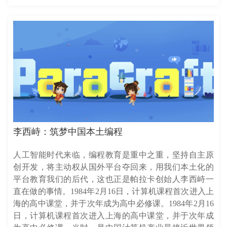
李西峙：筑梦中国本土编程
人工智能时代来临，编程教育是重中之重，坚持自主原
创开发，将主动权从国外平台夺回来，用我们本土化的
平台教育我们的后代，这也正是帕拉卡创始人李西峙一
直在做的事情。1984年2月16日，计算机课程首次进入上
海的高中课堂，并于次年成为高中必修课。1984年2月16
日，计算机课程首次进入上海的高中课堂，并于次年成