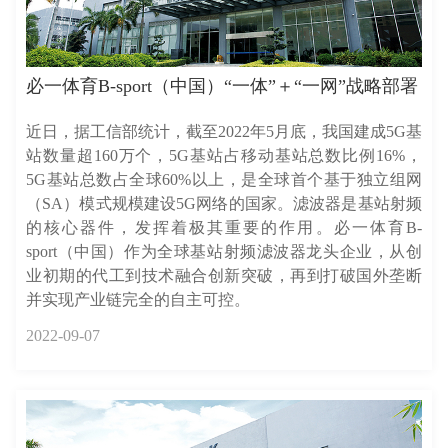
必一体育B-sport（中国）“一体”＋“一网”战略部署
近日，据工信部统计，截至2022年5月底，我国建成5G基
站数量超160万个，5G基站占移动基站总数比例16%，
5G基站总数占全球60%以上，是全球首个基于独立组网
（SA）模式规模建设5G网络的国家。滤波器是基站射频
的核心器件，发挥着极其重要的作用。必一体育B-
sport（中国）作为全球基站射频滤波器龙头企业，从创
业初期的代工到技术融合创新突破，再到打破国外垄断
并实现产业链完全的自主可控。
2022-09-07